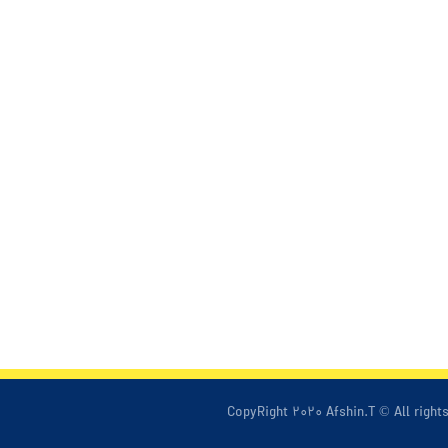
CopyRight ۲۰۲۰ Afshin.T © All right