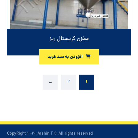
مخزن کریستال ریز
افزودن به سبد خرید
۱
←
۲
CopyRight ۲۰۲۰ Afshin.T © All rights reserved