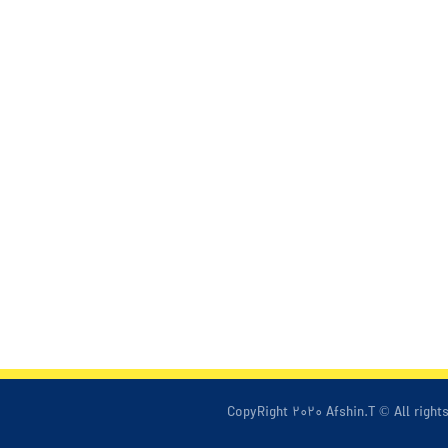
CopyRight ۲۰۲۰ Afshin.T © All right