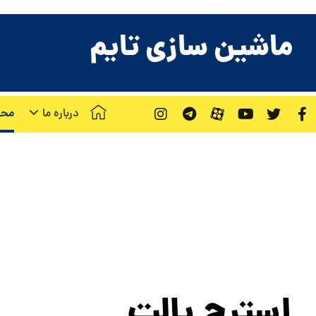
ماشین سازی تایم
درباره ما
محص
استرچ پالت