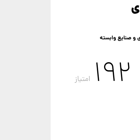
ی
 و صنایع وابسته
192
امتیاز