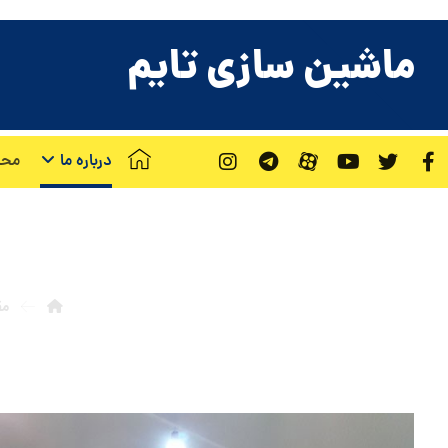
ماشین سازی تایم
درباره ما
محص
ما
مق