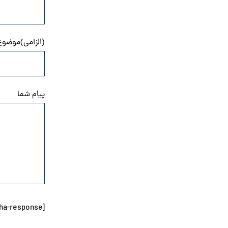
(الزامی)موضوع
پیام شما
[anr_nocaptcha g-recaptcha-response]